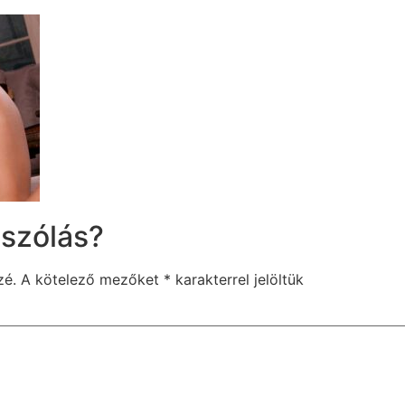
szólás?
zé.
A kötelező mezőket
*
karakterrel jelöltük