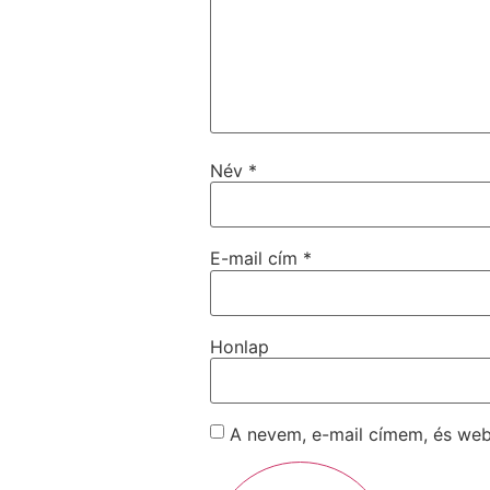
Név
*
E-mail cím
*
Honlap
A nevem, e-mail címem, és we